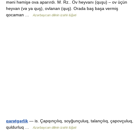
məni həmişə ova aparırdı. M. Rz.. Ov heyvanı (quşu) – ov üçün
heyvan (və ya quş), ovlanan (quş). Orada baş başa vermiş
qocaman …
Azərbaycan dilinin izahlı lüğəti
qarətgərlik
— is. Çapqınçılıq, soyğunçuluq, talançılıq, çapovçuluq,
quldurluq …
Azərbaycan dilinin izahlı lüğəti