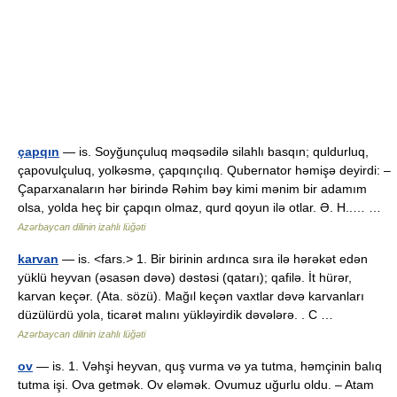
çapqın
— is. Soyğunçuluq məqsədilə silahlı basqın; quldurluq,
çapovulçuluq, yolkəsmə, çapqınçılıq. Qubernator həmişə deyirdi: –
Çaparxanaların hər birində Rəhim bəy kimi mənim bir adamım
olsa, yolda heç bir çapqın olmaz, qurd qoyun ilə otlar. Ə. H..… …
Azərbaycan dilinin izahlı lüğəti
karvan
— is. <fars.> 1. Bir birinin ardınca sıra ilə hərəkət edən
yüklü heyvan (əsasən dəvə) dəstəsi (qatarı); qafilə. İt hürər,
karvan keçər. (Ata. sözü). Mağıl keçən vaxtlar dəvə karvanları
düzülürdü yola, ticarət malını yükləyirdik dəvələrə. . C …
Azərbaycan dilinin izahlı lüğəti
ov
— is. 1. Vəhşi heyvan, quş vurma və ya tutma, həmçinin balıq
tutma işi. Ova getmək. Ov eləmək. Ovumuz uğurlu oldu. – Atam