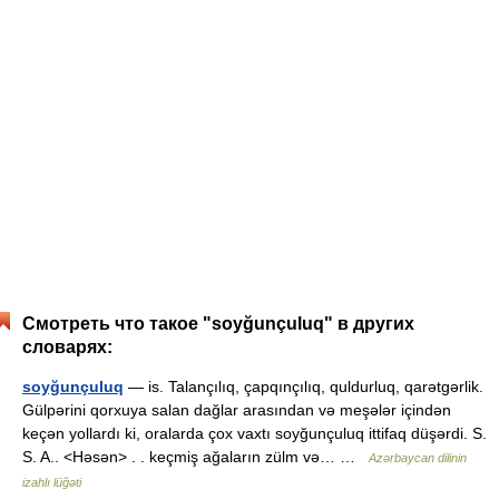
Смотреть что такое "soyğunçuluq" в других
словарях:
soyğunçuluq
— is. Talançılıq, çapqınçılıq, quldurluq, qarətgərlik.
Gülpərini qorxuya salan dağlar arasından və meşələr içindən
keçən yollardı ki, oralarda çox vaxtı soyğunçuluq ittifaq düşərdi. S.
S. A.. <Həsən> . . keçmiş ağaların zülm və… …
Azərbaycan dilinin
izahlı lüğəti