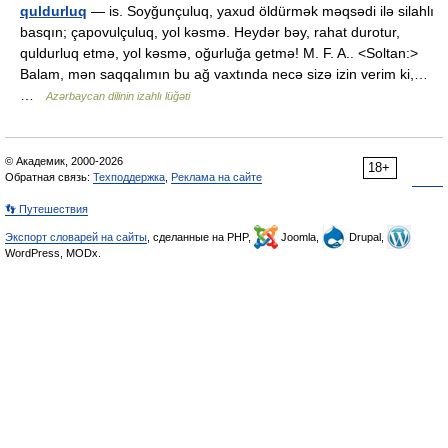
quldurluq
— is. Soyğunçuluq, yaxud öldürmək məqsədi ilə silahlı
basqın; çapovulçuluq, yol kəsmə. Heydər bəy, rahat durotur,
quldurluq etmə, yol kəsmə, oğurluğa getmə! M. F. A.. <Soltan:>
Balam, mən saqqalımın bu ağ vaxtında necə sizə izin verim ki,…
…
Azərbaycan dilinin izahlı lüğəti
© Академик, 2000-2026
18+
Обратная связь:
Техподдержка
,
Реклама на сайте
👣 Путешествия
Экспорт словарей на сайты
, сделанные на PHP,
Joomla,
Drupal,
WordPress, MODx.