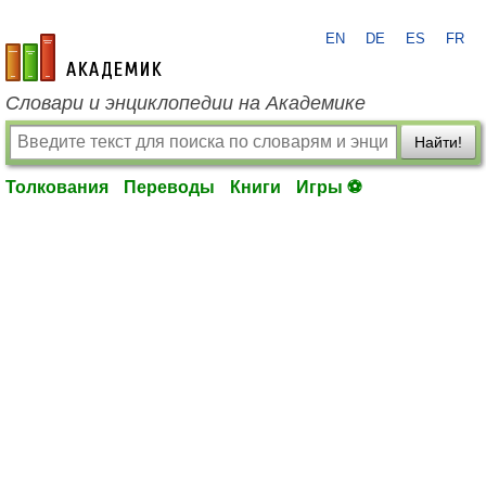
EN
DE
ES
FR
academic.ru
Словари и энциклопедии на Академике
Найти!
Толкования
Переводы
Книги
Игры ⚽