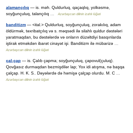
alamançılıq
— is. məh. Quldurluq, qaçaqlıq, yolkəsmə,
soyğunçuluq, talançılıq …
Azərbaycan dilinin izahlı lüğəti
banditizm
— <ital.> Quldurluq, soyğunçuluq, zorakılıq, adam
öldürmək, təxribatçılıq və s. məqsədi ilə silahlı quldur dəstələri
yaratmaqdan, bu dəstələrdə və onların düzəltdiyi basqınlarda
iştirak etməkdən ibarət cinayət işi. Banditizm ilə mübarizə …
Azərbaycan dilinin izahlı lüğəti
çal-çap
— is. Çalıb çapma; soyğunçuluq, çapovul(çuluq).
Qovğasız durmaqdan bezmişdilər lap; Yox idi atışma, nə başqa
çalçap. H. K. S.. Dəyələrdə də həmişə çalçap olurdu. M. C …
Azərbaycan dilinin izahlı lüğəti