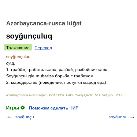
Azərbaycanca-rusca lüğət
soyğunçuluq
Толкование
Перевод
soyğunçuluq
сущ.
1. грабёж, грабительство, разбой, разбойничество.
Soyğunçuluqla mübarizə борьба с грабежом
2. мародёрство (поведение, поступки марод ёра)
Azərbaycanca-rusca lüğət. Dörd cilddə. Bakı, “Şərq-Qərb”
.
M.T.Tağıyev
.
2006
.
Игры ⚽
Поможем сделать НИР
soyğunçu
soyğuntu