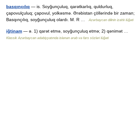
basqınçılıq
— is. Soyğunçuluq, qarətkarlıq, quldurluq,
çapovulçuluq; çapovul, yolkəsmə. Ərəbistan çöllərində bir zaman;
Basqınçılıq, soyğunçuluq olardı. M. R …
Azərbaycan dilinin izahlı lüğəti
iğtinam
— ə. 1) qarət etmə, soyğunçuluq etmə; 2) qənimət …
Klassik Azərbaycan ədəbiyyatında islənən ərəb və fars sözləri lüğəti